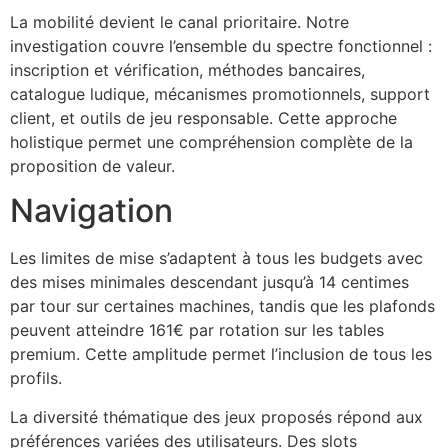
La mobilité devient le canal prioritaire. Notre
investigation couvre l’ensemble du spectre fonctionnel :
inscription et vérification, méthodes bancaires,
catalogue ludique, mécanismes promotionnels, support
client, et outils de jeu responsable. Cette approche
holistique permet une compréhension complète de la
proposition de valeur.
Navigation
Les limites de mise s’adaptent à tous les budgets avec
des mises minimales descendant jusqu’à 14 centimes
par tour sur certaines machines, tandis que les plafonds
peuvent atteindre 161€ par rotation sur les tables
premium. Cette amplitude permet l’inclusion de tous les
profils.
La diversité thématique des jeux proposés répond aux
préférences variées des utilisateurs. Des slots