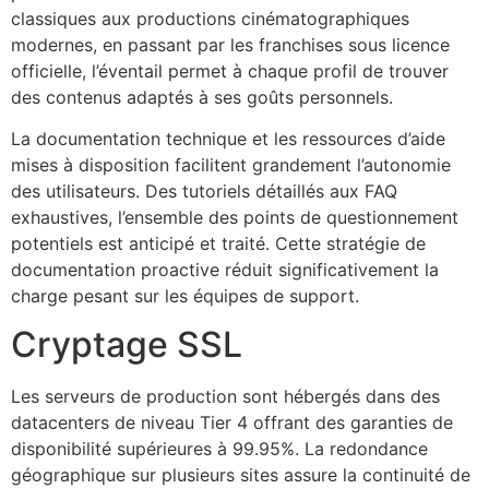
classiques aux productions cinématographiques
modernes, en passant par les franchises sous licence
officielle, l’éventail permet à chaque profil de trouver
des contenus adaptés à ses goûts personnels.
La documentation technique et les ressources d’aide
mises à disposition facilitent grandement l’autonomie
des utilisateurs. Des tutoriels détaillés aux FAQ
exhaustives, l’ensemble des points de questionnement
potentiels est anticipé et traité. Cette stratégie de
documentation proactive réduit significativement la
charge pesant sur les équipes de support.
Cryptage SSL
Les serveurs de production sont hébergés dans des
datacenters de niveau Tier 4 offrant des garanties de
disponibilité supérieures à 99.95%. La redondance
géographique sur plusieurs sites assure la continuité de