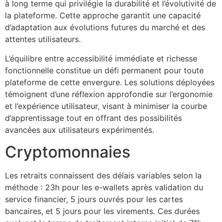
à long terme qui privilégie la durabilité et l’évolutivité de
la plateforme. Cette approche garantit une capacité
d’adaptation aux évolutions futures du marché et des
attentes utilisateurs.
L’équilibre entre accessibilité immédiate et richesse
fonctionnelle constitue un défi permanent pour toute
plateforme de cette envergure. Les solutions déployées
témoignent d’une réflexion approfondie sur l’ergonomie
et l’expérience utilisateur, visant à minimiser la courbe
d’apprentissage tout en offrant des possibilités
avancées aux utilisateurs expérimentés.
Cryptomonnaies
Les retraits connaissent des délais variables selon la
méthode : 23h pour les e-wallets après validation du
service financier, 5 jours ouvrés pour les cartes
bancaires, et 5 jours pour les virements. Ces durées