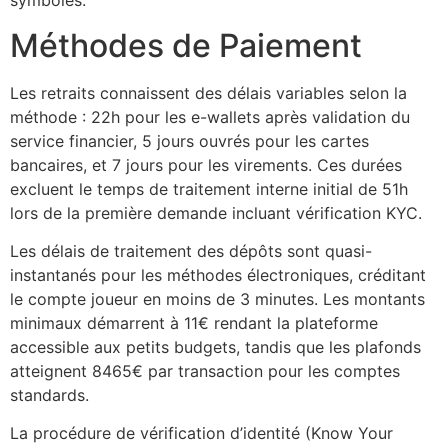
symboles.
Méthodes de Paiement
Les retraits connaissent des délais variables selon la
méthode : 22h pour les e-wallets après validation du
service financier, 5 jours ouvrés pour les cartes
bancaires, et 7 jours pour les virements. Ces durées
excluent le temps de traitement interne initial de 51h
lors de la première demande incluant vérification KYC.
Les délais de traitement des dépôts sont quasi-
instantanés pour les méthodes électroniques, créditant
le compte joueur en moins de 3 minutes. Les montants
minimaux démarrent à 11€ rendant la plateforme
accessible aux petits budgets, tandis que les plafonds
atteignent 8465€ par transaction pour les comptes
standards.
La procédure de vérification d’identité (Know Your