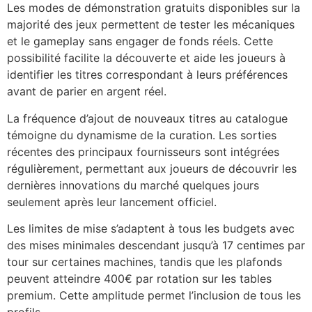
Les modes de démonstration gratuits disponibles sur la
majorité des jeux permettent de tester les mécaniques
et le gameplay sans engager de fonds réels. Cette
possibilité facilite la découverte et aide les joueurs à
identifier les titres correspondant à leurs préférences
avant de parier en argent réel.
La fréquence d’ajout de nouveaux titres au catalogue
témoigne du dynamisme de la curation. Les sorties
récentes des principaux fournisseurs sont intégrées
régulièrement, permettant aux joueurs de découvrir les
dernières innovations du marché quelques jours
seulement après leur lancement officiel.
Les limites de mise s’adaptent à tous les budgets avec
des mises minimales descendant jusqu’à 17 centimes par
tour sur certaines machines, tandis que les plafonds
peuvent atteindre 400€ par rotation sur les tables
premium. Cette amplitude permet l’inclusion de tous les
profils.