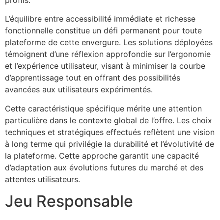
L’équilibre entre accessibilité immédiate et richesse
fonctionnelle constitue un défi permanent pour toute
plateforme de cette envergure. Les solutions déployées
témoignent d’une réflexion approfondie sur l’ergonomie
et l’expérience utilisateur, visant à minimiser la courbe
d’apprentissage tout en offrant des possibilités
avancées aux utilisateurs expérimentés.
Cette caractéristique spécifique mérite une attention
particulière dans le contexte global de l’offre. Les choix
techniques et stratégiques effectués reflètent une vision
à long terme qui privilégie la durabilité et l’évolutivité de
la plateforme. Cette approche garantit une capacité
d’adaptation aux évolutions futures du marché et des
attentes utilisateurs.
Jeu Responsable